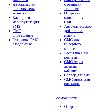
Авторизация
с разными
пользователя
текстами
звонком
Отправка
Каскадная
одиночных
маршрутизация
СМС
SMS
Автоматическое
СМС
добавление
оповещение
имени
Отправка СМС
СМС для
с подписью
интернет-
магазина
Рассылка СМС
рекламы
СМС через
личный
кабинет
Сервер для смс
СМС шлюз для
рассылок
Возможности
Отправка