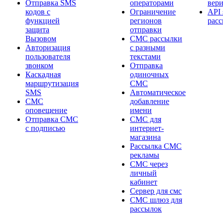
Отправка SMS
операторами
вер
кодов с
Ограничение
API 
функцией
регионов
рас
защита
отправки
Вызовом
СМС рассылки
Авторизация
с разными
пользователя
текстами
звонком
Отправка
Каскадная
одиночных
маршрутизация
СМС
SMS
Автоматическое
СМС
добавление
оповещение
имени
Отправка СМС
СМС для
с подписью
интернет-
магазина
Рассылка СМС
рекламы
СМС через
личный
кабинет
Сервер для смс
СМС шлюз для
рассылок