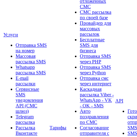
отложенных
СМС
СМС рассылка
по своей базе
Провайдер для
массовых
рассылок
Услуги
Бесплатные
Отправка SMS
SMS для
на номер
бизнеса
Массовая
Отправка SMS
рассылка SMS
через PHP
Whatsapp
Отправка SMS
рассылка SMS
через Python
E-mail
Отправка смс
рассылки
через интернет
Сервисные
Каскадная
SMS
рассылка Viber -
уведомления
WhatsApp - VK
API
API (СМС
- OK - SMS
шлюз)
Авто
Гот
Telegram
поздравления
скр
рассылка
по СМС
отп
Рассылка
Тарифы
Согласование
SMS
Вконтакте
отправителя с
SM