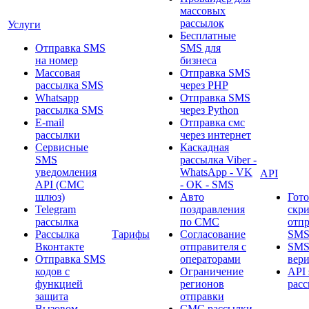
массовых
рассылок
Услуги
Бесплатные
Отправка SMS
SMS для
на номер
бизнеса
Массовая
Отправка SMS
рассылка SMS
через PHP
Whatsapp
Отправка SMS
рассылка SMS
через Python
E-mail
Отправка смс
рассылки
через интернет
Сервисные
Каскадная
SMS
рассылка Viber -
уведомления
WhatsApp - VK
API
API (СМС
- OK - SMS
шлюз)
Авто
Гот
Telegram
поздравления
скр
рассылка
по СМС
отп
Рассылка
Тарифы
Согласование
SMS
Вконтакте
отправителя с
SM
Отправка SMS
операторами
вер
кодов с
Ограничение
API 
функцией
регионов
рас
защита
отправки
Вызовом
СМС рассылки