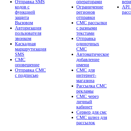
Отправка SMS
операторами
вер
кодов с
Ограничение
API 
функцией
регионов
рас
защита
отправки
Вызовом
СМС рассылки
Авторизация
с разными
пользователя
текстами
звонком
Отправка
Каскадная
одиночных
маршрутизация
СМС
SMS
Автоматическое
СМС
добавление
оповещение
имени
Отправка СМС
СМС для
с подписью
интернет-
магазина
Рассылка СМС
рекламы
СМС через
личный
кабинет
Сервер для смс
СМС шлюз для
рассылок