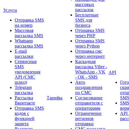
массовых
рассылок
Услуги
Бесплатные
Отправка SMS
SMS для
на номер
бизнеса
Массовая
Отправка SMS
рассылка SMS
через PHP
Whatsapp
Отправка SMS
рассылка SMS
через Python
E-mail
Отправка смс
рассылки
через интернет
Сервисные
Каскадная
SMS
рассылка Viber -
уведомления
WhatsApp - VK
API
API (СМС
- OK - SMS
шлюз)
Авто
Гот
Telegram
поздравления
скр
рассылка
по СМС
отп
Рассылка
Тарифы
Согласование
SMS
Вконтакте
отправителя с
SM
Отправка SMS
операторами
вер
кодов с
Ограничение
API 
функцией
регионов
рас
защита
отправки
Вызовом
СМС рассылки