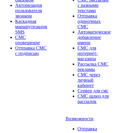
Авторизация
с разными
пользователя
текстами
звонком
Отправка
Каскадная
одиночных
маршрутизация
СМС
SMS
Автоматическое
СМС
добавление
оповещение
имени
Отправка СМС
СМС для
с подписью
интернет-
магазина
Рассылка СМС
рекламы
СМС через
личный
кабинет
Сервер для смс
СМС шлюз для
рассылок
Возможности
Отправка