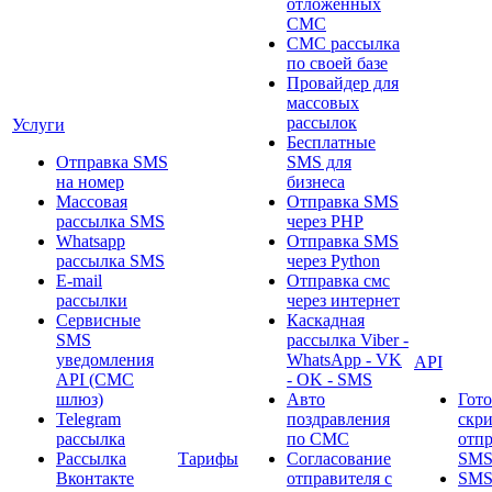
отложенных
СМС
СМС рассылка
по своей базе
Провайдер для
массовых
рассылок
Услуги
Бесплатные
Отправка SMS
SMS для
на номер
бизнеса
Массовая
Отправка SMS
рассылка SMS
через PHP
Whatsapp
Отправка SMS
рассылка SMS
через Python
E-mail
Отправка смс
рассылки
через интернет
Сервисные
Каскадная
SMS
рассылка Viber -
уведомления
WhatsApp - VK
API
API (СМС
- OK - SMS
шлюз)
Авто
Гот
Telegram
поздравления
скр
рассылка
по СМС
отп
Рассылка
Тарифы
Согласование
SMS
Вконтакте
отправителя с
SM